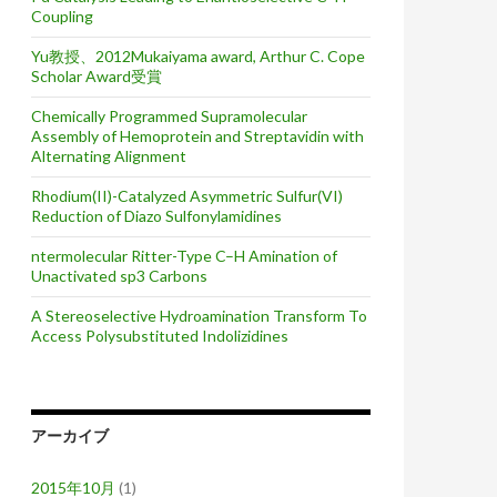
Coupling
Yu教授、2012Mukaiyama award, Arthur C. Cope
Scholar Award受賞
Chemically Programmed Supramolecular
Assembly of Hemoprotein and Streptavidin with
Alternating Alignment
Rhodium(II)-Catalyzed Asymmetric Sulfur(VI)
Reduction of Diazo Sulfonylamidines
ntermolecular Ritter-Type C–H Amination of
Unactivated sp3 Carbons
A Stereoselective Hydroamination Transform To
Access Polysubstituted Indolizidines
アーカイブ
2015年10月
(1)