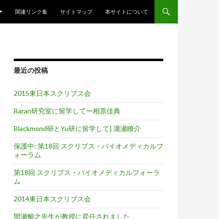
関連リンク集
サイトマップ
本サイトについて
最近の投稿
2015東日本スクリプス会
Baran研究室に留学してー相原佳典
Blackmond研とYu研に留学して| 瀧瀬瞭介
保護中: 第18回 スクリプス・バイオメディカルフ
ォーラム
第18回 スクリプス・バイオメディカルフォーラ
ム
2014東日本スクリプス会
間瀬暢之先生が教授に昇任されました