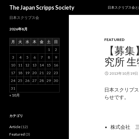
SKIP TO CONTENT
Search
The Japan Scripps Society
日本スクリプス会と
日本スクリプス会
2026年8月
FEATURED
月
火
水
木
金
土
日
【募集
1
2
3
4
5
6
7
8
9
究所 
10
11
12
13
14
15
16
17
18
19
20
21
22
23
2013年10月19日
24
25
26
27
28
29
30
31
日本スクリプス
« 10月
らせです。
カテゴリ
株式会社 
Article
(12)
Featured
(3)