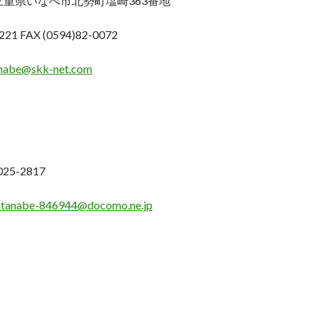
6 三重県いなべ市北勢町塩崎363番地
221 FAX (0594)82-0072
nabe@skk-net.com
025-2817
atanabe-846944@docomo.ne.jp