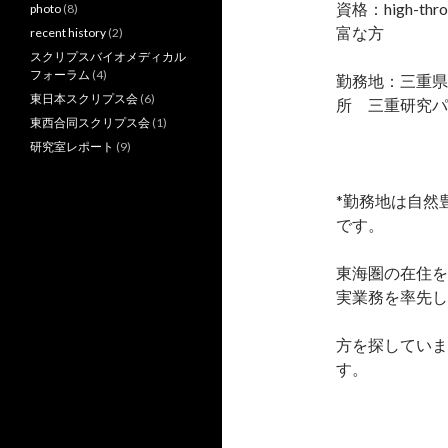
資格：high-th
photo
(8)
富な方
recent history
(2)
スクリプスバイオメディカル
フォーラム
(4)
勤務地：三重県
東日本スクリプス会
(6)
所 三重研究パ
東西合同スクリプス会
(1)
研究室レポート
(9)
*勤務地は自然
です。
東海圏の在住を
実業務を率先し
方を探していま
す。