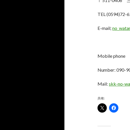
〒511-040
TEL (0594)72-6
E-mail;
no_wata
Mobile phone
Number: 090-9
Mail:
skk-no-w
共有: