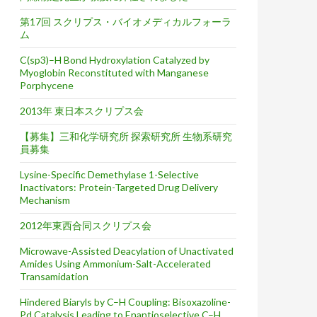
第17回 スクリプス・バイオメディカルフォーラ
ム
C(sp3)–H Bond Hydroxylation Catalyzed by
Myoglobin Reconstituted with Manganese
Porphycene
2013年 東日本スクリプス会
【募集】三和化学研究所 探索研究所 生物系研究
員募集
Lysine-Specific Demethylase 1-Selective
Inactivators: Protein-Targeted Drug Delivery
Mechanism
2012年東西合同スクリプス会
Microwave-Assisted Deacylation of Unactivated
Amides Using Ammonium-Salt-Accelerated
Transamidation
Hindered Biaryls by C–H Coupling: Bisoxazoline-
Pd Catalysis Leading to Enantioselective C–H