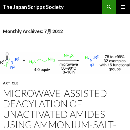
Search
The Japan Scripps Society
SKIP
PRIMAR
TO
MENU
CONTENT
Monthly Archives: 7月 2012
ARTICLE
MICROWAVE-ASSISTED
DEACYLATION OF
UNACTIVATED AMIDES
USING AMMONIUM-SALT-