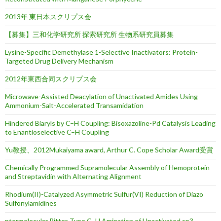
2013年 東日本スクリプス会
【募集】三和化学研究所 探索研究所 生物系研究員募集
Lysine-Specific Demethylase 1-Selective Inactivators: Protein-
Targeted Drug Delivery Mechanism
2012年東西合同スクリプス会
Microwave-Assisted Deacylation of Unactivated Amides Using
Ammonium-Salt-Accelerated Transamidation
Hindered Biaryls by C–H Coupling: Bisoxazoline-Pd Catalysis Leading
to Enantioselective C–H Coupling
Yu教授、2012Mukaiyama award, Arthur C. Cope Scholar Award受賞
Chemically Programmed Supramolecular Assembly of Hemoprotein
and Streptavidin with Alternating Alignment
Rhodium(II)-Catalyzed Asymmetric Sulfur(VI) Reduction of Diazo
Sulfonylamidines
ntermolecular Ritter-Type C–H Amination of Unactivated sp3