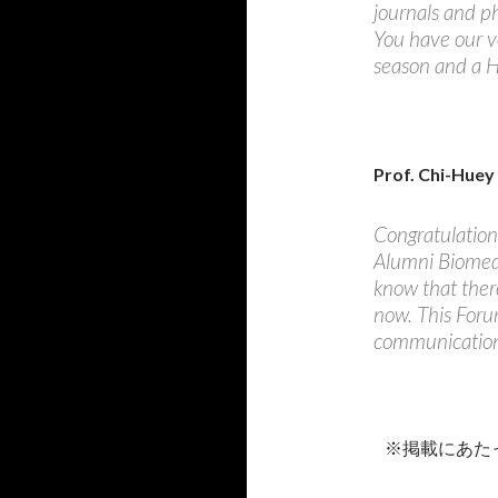
journals and ph
You have our v
season and a 
Prof. Chi-Hue
Congratulation
Alumni Biomedi
know that ther
now. This Forum
communication 
※掲載にあた