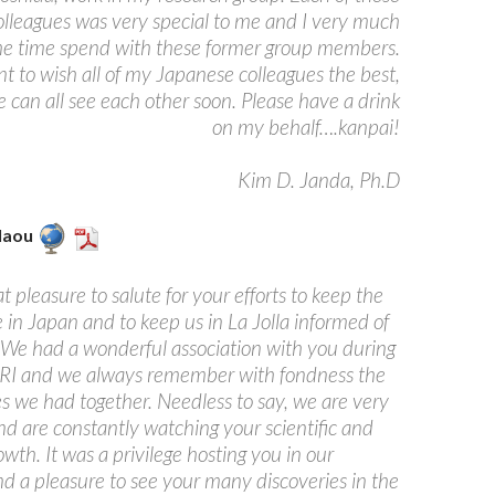
olleagues was very special to me and I very much
he time spend with these former group members.
nt to wish all of my Japanese colleagues the best,
 can all see each other soon. Please have a drink
on my behalf….kanpai!
Kim D. Janda, Ph.D
olaou
at pleasure to salute for your efforts to keep the
ve in Japan and to keep us in La Jolla informed of
. We had a wonderful association with you during
SRI and we always remember with fondness the
s we had together. Needless to say, we are very
nd are constantly watching your scientific and
owth. It was a privilege hosting you in our
nd a pleasure to see your many discoveries in the