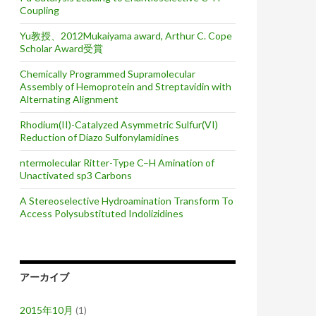
Coupling
Yu教授、2012Mukaiyama award, Arthur C. Cope
Scholar Award受賞
Chemically Programmed Supramolecular
Assembly of Hemoprotein and Streptavidin with
Alternating Alignment
Rhodium(II)-Catalyzed Asymmetric Sulfur(VI)
Reduction of Diazo Sulfonylamidines
ntermolecular Ritter-Type C–H Amination of
Unactivated sp3 Carbons
A Stereoselective Hydroamination Transform To
Access Polysubstituted Indolizidines
アーカイブ
2015年10月
(1)