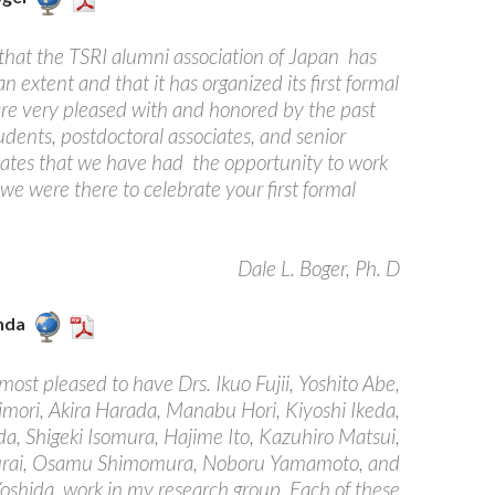
 that the TSRI alumni association of Japan has
n extent and that it has organized its first formal
e very pleased with and honored by the past
dents, postdoctoral associates, and senior
iates that we have had the opportunity to work
we were there to celebrate your first formal
Dale L. Boger, Ph. D
anda
most pleased to have Drs. Ikuo Fujii, Yoshito Abe,
imori, Akira Harada, Manabu Hori, Kiyoshi Ikeda,
eda, Shigeki Isomura, Hajime Ito, Kazuhiro Matsui,
urai, Osamu Shimomura, Noboru Yamamoto, and
oshida, work in my research group. Each of these