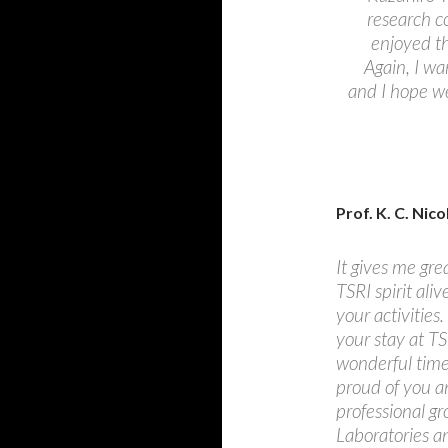
research c
enjoyed t
Again, I wa
and I hope we
Prof. K. C. Nic
It gives me gre
TSRI spirit ali
your activities
your stay at T
wonderful time
proud of you a
professional gr
Laboratories a