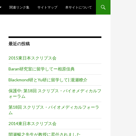
関連リンク集
サイトマップ
本サイトについて
最近の投稿
2015東日本スクリプス会
Baran研究室に留学してー相原佳典
Blackmond研とYu研に留学して| 瀧瀬瞭介
保護中: 第18回 スクリプス・バイオメディカルフ
ォーラム
第18回 スクリプス・バイオメディカルフォーラ
ム
2014東日本スクリプス会
間瀬暢之先生が教授に昇任されました