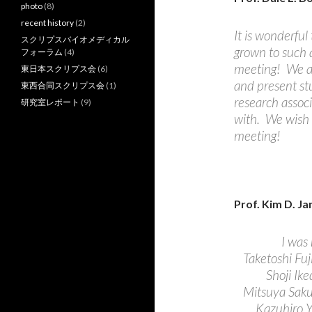
photo
(8)
recent history
(2)
It is wonderful
スクリプスバイオメディカル
grown to such a
フォーラム
(4)
meeting! We ar
東日本スクリプス会
(6)
and present stu
東西合同スクリプス会
(1)
research assoc
研究室レポート
(9)
with. We wish 
meeting!
Prof. Kim D. J
I was 
Taketoshi Fuj
Shoji Ik
Mitsuya Sak
Kazuhiro Y