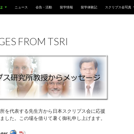
は
ニュース
会告・活動
留学情報
留学体験記
スクリプス会写真
GES FROM TSRI
所を代表する先生方から日本スクリプス会に応援
ました。この場を借りて暑く御礼申し上げます。
oger