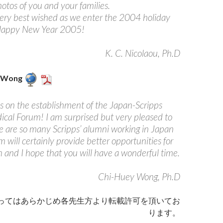
otos of you and your families.
ery best wished as we enter the 2004 holiday
Happy New Year 2005!
K. C. Nicolaou, Ph.D
y Wong
s on the establishment of the Japan-Scripps
cal Forum! I am surprised but very pleased to
e are so many Scripps’ alumni working in Japan
 will certainly provide better opportunities for
and I hope that you will have a wonderful time.
Chi-Huey Wong, Ph.D
ってはあらかじめ各先生方より転載許可を頂いてお
ります。