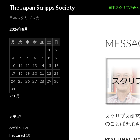
SKIP TO CONTENT
Search
The Japan Scripps Society
日本スクリプス会と
日本スクリプス会
2026年8月
MESSA
月
火
水
木
金
土
日
1
2
3
4
5
6
7
8
9
10
11
12
13
14
15
16
17
18
19
20
21
22
23
24
25
26
27
28
29
30
31
« 10月
スクリプス研究
カテゴリ
のことばを頂き
Article
(12)
Featured
(3)
Prof. Dale L. B