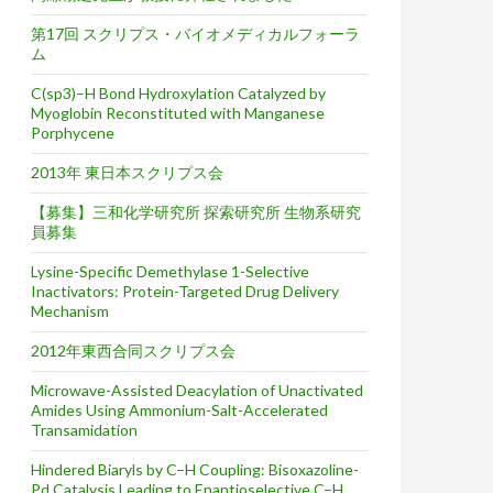
第17回 スクリプス・バイオメディカルフォーラ
ム
C(sp3)–H Bond Hydroxylation Catalyzed by
Myoglobin Reconstituted with Manganese
Porphycene
2013年 東日本スクリプス会
【募集】三和化学研究所 探索研究所 生物系研究
員募集
Lysine-Specific Demethylase 1-Selective
Inactivators: Protein-Targeted Drug Delivery
Mechanism
2012年東西合同スクリプス会
Microwave-Assisted Deacylation of Unactivated
Amides Using Ammonium-Salt-Accelerated
Transamidation
Hindered Biaryls by C–H Coupling: Bisoxazoline-
Pd Catalysis Leading to Enantioselective C–H