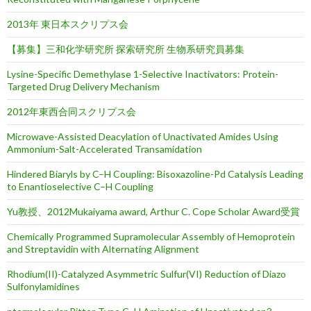
2013年 東日本スクリプス会
【募集】三和化学研究所 探索研究所 生物系研究員募集
Lysine-Specific Demethylase 1-Selective Inactivators: Protein-
Targeted Drug Delivery Mechanism
2012年東西合同スクリプス会
Microwave-Assisted Deacylation of Unactivated Amides Using
Ammonium-Salt-Accelerated Transamidation
Hindered Biaryls by C–H Coupling: Bisoxazoline-Pd Catalysis Leading
to Enantioselective C–H Coupling
Yu教授、2012Mukaiyama award, Arthur C. Cope Scholar Award受賞
Chemically Programmed Supramolecular Assembly of Hemoprotein
and Streptavidin with Alternating Alignment
Rhodium(II)-Catalyzed Asymmetric Sulfur(VI) Reduction of Diazo
Sulfonylamidines