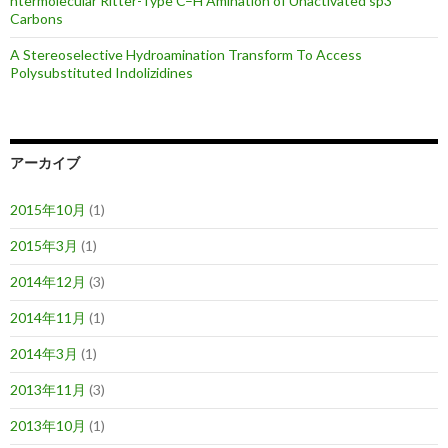
ntermolecular Ritter-Type C–H Amination of Unactivated sp3
Carbons
A Stereoselective Hydroamination Transform To Access
Polysubstituted Indolizidines
アーカイブ
2015年10月
(1)
2015年3月
(1)
2014年12月
(3)
2014年11月
(1)
2014年3月
(1)
2013年11月
(3)
2013年10月
(1)