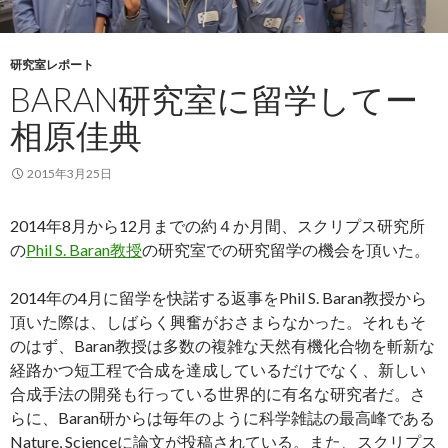
研究室レポート
BARAN研究室に留学してー
相原佳典
2015年3月25日
2014年8月から12月までの約４か月間、スクリプス研究所
の
Phil S. Baran教授
の研究室での研究留学の機会を頂いた。
2014年の4月に留学を快諾する返事をPhil S. Baran教授から
頂いた際は、しばらく興奮がおさまらなかった。それもそ
のはず、Baran教授は多数の複雑な天然有機化合物を斬新な
経路かつ短工程で合成を達成しているだけでなく、新しい
合成手法の開発も行っている世界的に有名な研究者だ。さ
らに、Baran研からは毎年のように科学雑誌の最高峰である
Nature, Scienceに論文が投稿されている。また、スクリプス