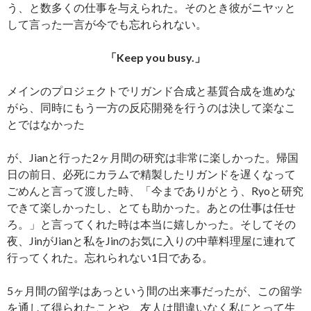
う、と数多くの仕事を与えられた。そのとき彼がニヤッと
して言った一言が今でも忘れられない。
「Keep you busy.」
メインのプロジェクトでリガンド合成と基質合成を進めな
がら、同時にもう一方の反応開発を行うのは決して楽なこ
とではなかった
が、Jianと行った2ヶ月間の研究は非常に楽しかった。帰国
日の前日、必死にカラムで精製したリガンドを遅くなって
ごめんと言って渡した時、「今までありがとう、Ryoと研究
できて楽しかったし、とても助かった。あとの仕事は任せ
ろ。」と言ってくれた時は本当に嬉しかった。そしてその
夜、JinがJianと私をJinのお気に入りの中華料理屋に連れて
行ってくれた。忘れられない1日である。
5ヶ月間の留学はあっという間の出来事だったが、この留学
を通して得られたことや、友人は間違いなく私にとって生