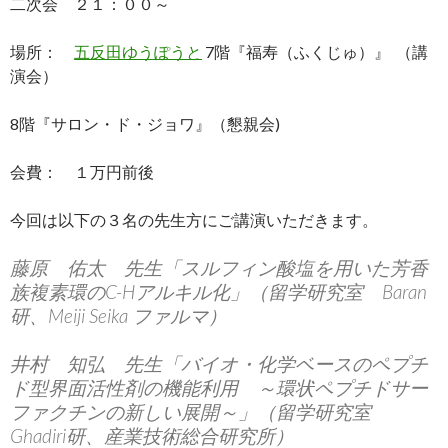
二次会 ２１：００～
場所：
五反田ゆうぽうと
7階『福寿（ふくじゅ）』 （講
演会）
8階『サロン・ド・ジョワ』（懇親会)
会費： １万円前後
今回は以下の３名の先生方にご講演いただきます。
藤原 佑太 先生「スルフィン酸塩を用いた芳香
族複素環のC-Hアルキル化」（留学研究室 Baran
研、Meiji Seika ファルマ）
井村 知弘 先生「バイオ・化学ベースのペプチ
ド型界面活性剤の機能利用 ～環状ペプチドサー
ファクチンの新しい展開～」（留学研究室
Ghadiri研、産業技術総合研究所）