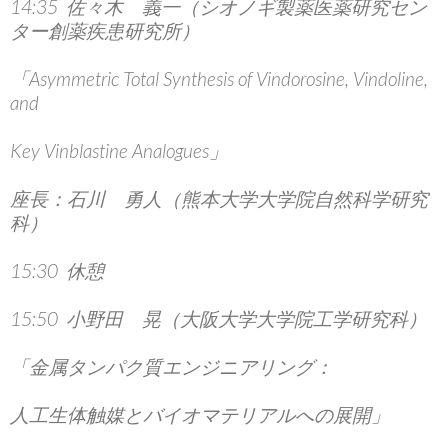
14:35 佐々木 義一（シオノギ製薬医薬研究セン
ター創薬疾患研究所）
「Asymmetric Total Synthesis of Vindorosine, Vindoline,
and
Key Vinblastine Analogues」
座長：石川 勇人（熊本大学大学院自然科学研究
科）
15:30 休憩
15:50 小野田 晃（大阪大学大学院工学研究科）
「金属タンパク質エンジニアリング：
人工生体触媒とバイオマテリアルへの展開」