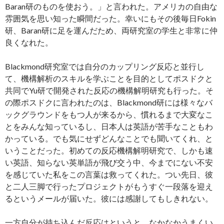
Baran研のものを使おう。」と言われた。アメリカの自由な
雰囲気を思い知った瞬間だった。幸いにもその後毎日Fokin
研、Baran研に足を運んだため、両研究室の学生と非常に仲
良くなれた。
Blackmond研究室では自分のカップリング反応と並行し
て、機構解析のスキルを学ぶことを目的としてポスドクと
共同でYu研で開発された反応の機構解明研究も行った。そ
の際ポスドクに言われたのは、Blackmond研には様々なバ
ックグラウンドをもつ人が来るから、慣れるまで大変なこ
とをみんな知っているし、日本人は英語が苦手なこともわ
かっている。でも気にせずどんなことでも聞いてくれ、と
いうことだった。初めての反応機構解明研究で、しかも速
い英語、知らない英単語が飛び交う中、今までにない不安
を感じていた私をこの言葉は救ってくれた。つい先日、彼
と二人三脚で行ったプロジェクトがもうすぐ一段落を迎え
るというメールが届いた。彼には感謝してもしきれない。
一方自分が持ち込んだ反応はというと、なかなかうまくい