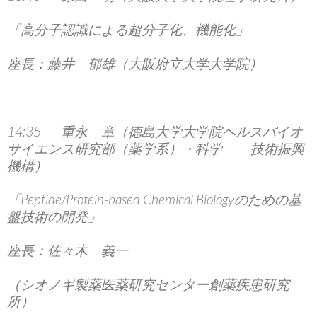
「高分子認識による超分子化、機能化」
座長：藤井 郁雄（大阪府立大学大学院）
14:35 重永 章（徳島大学大学院ヘルスバイオ
サイエンス研究部（薬学系）・科学 技術振興
機構）
「Peptide/Protein-based Chemical Biologyのための基
盤技術の開発」
座長：佐々木 義一
（シオノギ製薬医薬研究センター創薬疾患研究
所）