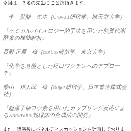
今回は、３名の先生に ご公演頂きます。
李 賢喆 先生（Cravatt研留学、順天堂大学）
『ケミカルバイオロジー的手法を用いた脂質代謝
酵素の機能解析』
長野 正展 様（Barbas研留学、東京大学）
『化学を基盤とした経口ワクチンへのアプロー
チ』
柴山 耕太郎 様（Boger研留学、日本曹達株式会
社）
『超原子価ヨウ素を用いたカップリング反応によ
るvinblastine類縁体の合成法の開発』
また、講演後にパネルディスカッションを計画しておりま