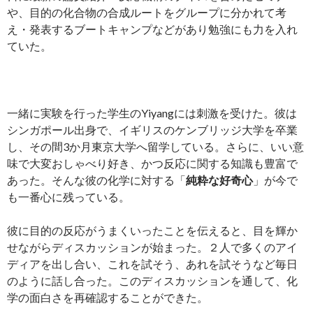
や、目的の化合物の合成ルートをグループに分かれて考
え・発表するブートキャンプなどがあり勉強にも力を入れ
ていた。
一緒に実験を行った学生のYiyangには刺激を受けた。彼は
シンガポール出身で、イギリスのケンブリッジ大学を卒業
し、その間3か月東京大学へ留学している。さらに、いい意
味で大変おしゃべり好き、かつ反応に関する知識も豊富で
あった。そんな彼の化学に対する「
純粋な好奇心
」が今で
も一番心に残っている。
彼に目的の反応がうまくいったことを伝えると、目を輝か
せながらディスカッションが始まった。２人で多くのアイ
ディアを出し合い、これを試そう、あれを試そうなど毎日
のように話し合った。このディスカッションを通して、化
学の面白さを再確認することができた。