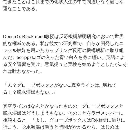
できたことはこれまでの化学人生の中で間違いなく最も幸
運なことである。
Donna G. Blackmond教授は反応機構解明研究において世界
的な権威である。私は彼女の研究室で、自らが開発したニ
ッケル触媒を用いたカップリング反応の機構解析に取り組
んだ。Scrippsロゴの入った青い白衣を身に纏い、英語によ
る安全講習を受け、意気揚々と実験を始めようとしたが…そ
れは叶わなかった。
「ん？グローブボックスがない…真空ラインは…壊れて
る！？脱水溶媒もない…」
真空ラインはなんとかなったものの、グローブボックスと
脱水溶媒はどうしようもない。そのことをラボメンバーに
相談すると、「よし、グローブボックスはFokin研に借りに
行こう、脱水溶媒は買うと時間がかかるから、はじめは