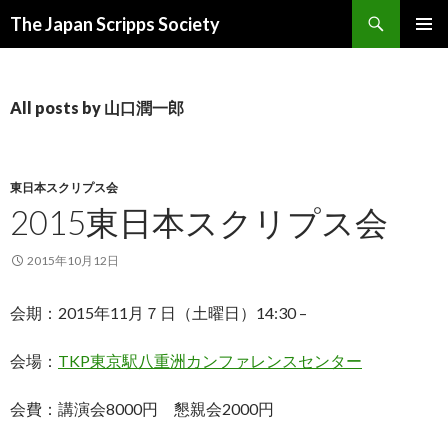
Search
The Japan Scripps Society
SKIP
PRIMAR
TO
MENU
CONTENT
All posts by 山口潤一郎
東日本スクリプス会
2015東日本スクリプス会
2015年10月12日
会期：2015年11月７日（土曜日）14:30 –
会場：
TKP東京駅八重洲カンファレンスセンター
会費：講演会8000円 懇親会2000円