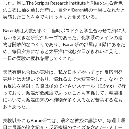
した。胸にThe Scripps Research Instituteと刺繍のある青色
の白衣に袖を通した時に、自分がBaran研の一員になれたと
実感したことを今でもはっきりと覚えている。
Baran研は人数が多く、当時ポスドクと学生合わせて約40人
もいる大きな研究グループであった。化学系のメインの建
物は開放的なつくりであり、Baran研の部屋は４階にあるた
め、毎日夕方になると太平洋に沈む夕日がきれいに見え、
一日の実験の疲れを癒してくれた。
天然有機化合物の実験は、私が日本でやってきた反応開発
実験とは大違いであり、慣れるまで大変苦労した。なかで
も反応を検討する際は極めて小さいスケール（0.5mg）で行
っており、溶媒が低純度であったことも関係して、精製後
においても溶媒由来の不純物が多く入るなど苦労する点も
多々あった。
実験以外にもBaran研では、著名な教授の講演や、毎週土曜
日に最新の論文紹介・反応機構のクイズを含めたセミナー