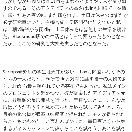
しかしながらYu研は夜11時をまわるとようやく人が帰り出
すのである。そのアクテビティの高さはJinも同様で、夕飯
に帰ったあと夜9時にまた顔を出す。土日は休みのはずだが
必ず研究室にいた。有機合成、反応開発に飢えていた私
は、朝9時半から夜2時、土日休みもほぼ無しの生活を続け
た。Blackmond研での生活とはうって変わったものとなっ
たが、ここでの研究も大変充実したものとなった。
Scripps研究所の学生は天才が多い。Jianも間違いなくその
うちの一人だろう。Yu研でJinと対等に話す唯一の人物であ
り、Jinから最も頼られている存在でもあった。私はメイン
のプロジェクトを進めつつ、彼が提案したアイディアを元
に、数種類の反応開発を行った。幸運なことに、こんな反
応はどうだろう？と私が言った反応を試してみたところ、
目的の化合物が収率10%程度で得られた。モノが得られた
らこっちのものだ、と言わんばかりに、毎日夜遅くから始
まるディスカッションで彼からこれを試そう、あれを試そ