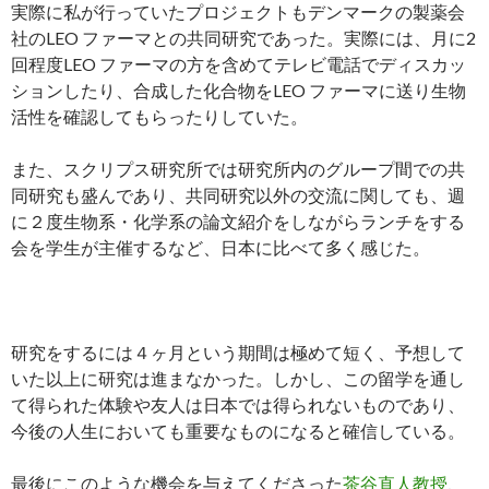
実際に私が行っていたプロジェクトもデンマークの製薬会
社のLEO ファーマとの共同研究であった。実際には、月に2
回程度LEO ファーマの方を含めてテレビ電話でディスカッ
ションしたり、合成した化合物をLEO ファーマに送り生物
活性を確認してもらったりしていた。
また、スクリプス研究所では研究所内のグループ間での共
同研究も盛んであり、共同研究以外の交流に関しても、週
に２度生物系・化学系の論文紹介をしながらランチをする
会を学生が主催するなど、日本に比べて多く感じた。
研究をするには４ヶ月という期間は極めて短く、予想して
いた以上に研究は進まなかった。しかし、この留学を通し
て得られた体験や友人は日本では得られないものであり、
今後の人生においても重要なものになると確信している。
最後にこのような機会を与えてくださった
茶谷直人教授
、